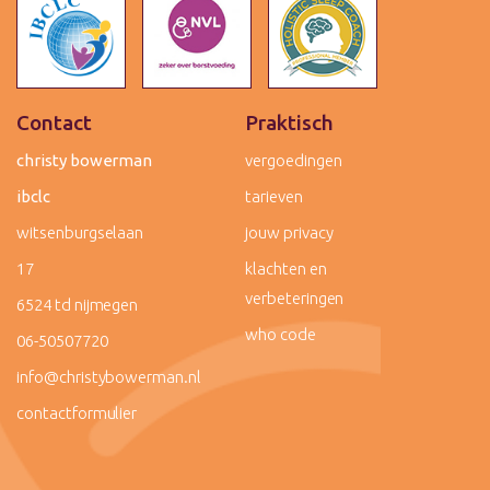
Contact
Praktisch
christy bowerman
vergoedingen
ibclc
tarieven
witsenburgselaan
jouw privacy
17
klachten en
verbeteringen
6524 td nijmegen
who code
06-50507720
info@christybowerman.nl
contactformulier