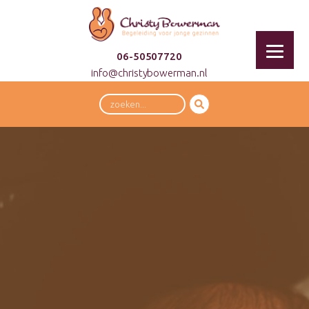
06-50507720
info@christybowerman.nl
Zoeken