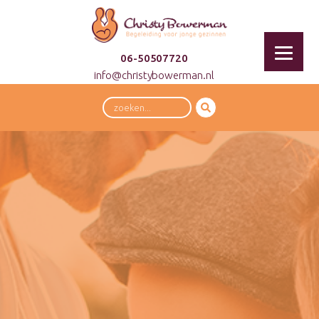
06-50507720
info@christybowerman.nl
Zoeken